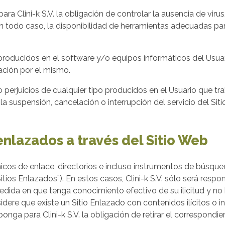
para Clini-k S.V. la obligación de controlar la ausencia de vir
en todo caso, la disponibilidad de herramientas adecuadas p
 producidos en el software y/o equipos informáticos del Usuari
gación por el mismo.
 o perjuicios de cualquier tipo producidos en el Usuario que t
 suspensión, cancelación o interrupción del servicio del Sit
 enlazados a través del Sitio Web
icos de enlace, directorios e incluso instrumentos de búsque
itios Enlazados”). En estos casos, Clini-k S.V. sólo será resp
edida en que tenga conocimiento efectivo de su ilicitud y no 
idere que existe un Sitio Enlazado con contenidos ilícitos o i
ga para Clini-k S.V. la obligación de retirar el correspondie