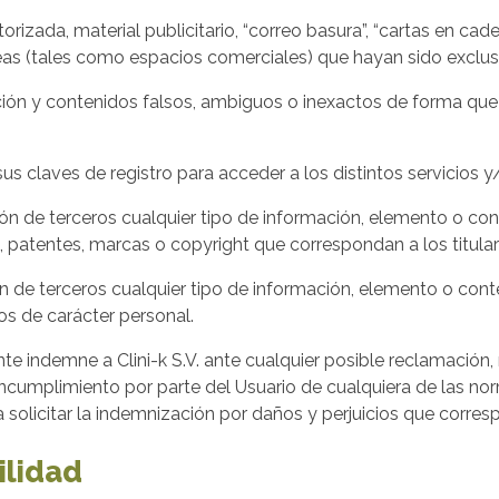
orizada, material publicitario, “correo basura”, “cartas en cade
reas (tales como espacios comerciales) que hayan sido exclu
ación y contenidos falsos, ambiguos o inexactos de forma que 
 sus claves de registro para acceder a los distintos servicios 
sición de terceros cualquier tipo de información, elemento o 
, patentes, marcas o copyright que correspondan a los titular
ición de terceros cualquier tipo de información, elemento o co
os de carácter personal.
e indemne a Clini-k S.V. ante cualquier posible reclamación,
cumplimiento por parte del Usuario de cualquiera de las norm
a solicitar la indemnización por daños y perjuicios que corre
ilidad