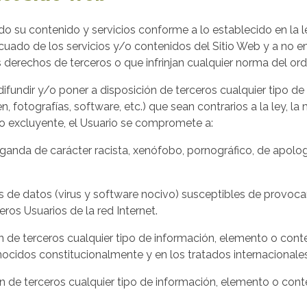
todo su contenido y servicios conforme a lo establecido en la l
uado de los servicios y/o contenidos del Sitio Web y a no emp
s derechos de terceros o que infrinjan cualquier norma del ord
r, difundir y/o poner a disposición de terceros cualquier tipo d
 fotografías, software, etc.) que sean contrarios a la ley, la 
o o excluyente, el Usuario se compromete a:
paganda de carácter racista, xenófobo, pornográfico, de apolog
mas de datos (virus y software nocivo) susceptibles de provoc
os Usuarios de la red Internet.
ición de terceros cualquier tipo de información, elemento o co
ocidos constitucionalmente y en los tratados internacionales
ión de terceros cualquier tipo de información, elemento o cont