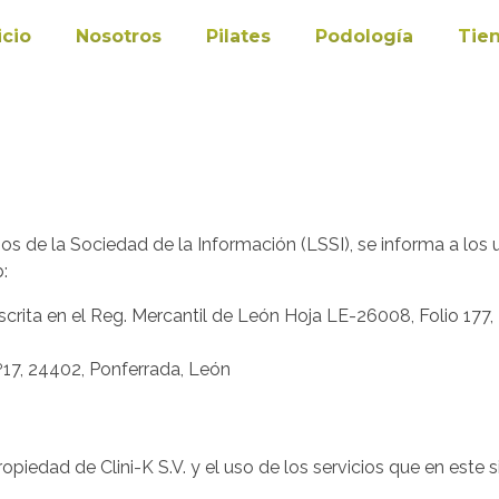
icio
Nosotros
Pilates
Podología
Tie
ios de la Sociedad de la Información (LSSI), se informa a los 
:
crita en el Reg. Mercantil de León Hoja LE-26008, Folio 177, T
º17, 24402, Ponferrada, León
ropiedad de Clini-K S.V. y el uso de los servicios que en este 