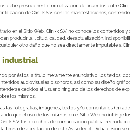
os debe presuponer la formalización de acuerdos entre Clini-k
tificación de Clini-k S.V. con las manifestaciones, contenido
io en el Sitio Web, Clini-k S.V. no conoce los contenidos y s
 producir la ilicitud, calidad, desactualización, indisponibili
cualquier otro daño que no sea directamente imputable a Clini
 industrial
do por éstos, a título meramente enunciativo, los textos, do
ontenidos audiovisuales o sonoros, así como su diseño gráfic
 entenderse cedidos al Usuario ninguno de los derechos de ex
sobre los mismos.
das las fotografías, imágenes, textos y/o comentarios (en ade
zando que el uso de los mismos en el Sitio Web no infringe l
lini-k S.V. los derechos de comunicación pública, reproducció
a fecha de aceptación de este Aviso legal. Dicha cesión se efe