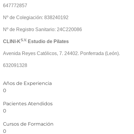
647772857
Nº de Colegiación: 838240192
Nº de Registro Sanitario: 24C220086
S.V.
CLINI-K
Estudio de Pilates
Avenida Reyes Católicos, 7. 24402. Ponferrada (León).
632091328
Años de Experiencia
0
Pacientes Atendidos
0
Cursos de Formación
0