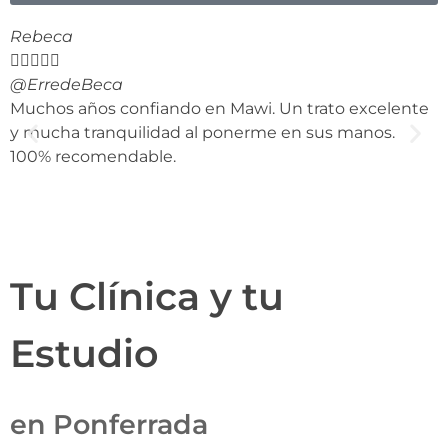
Rebeca
L






@ErredeBeca
Muchos años confiando en Mawi. Un trato excelente
E
y mucha tranquilidad al ponerme en sus manos.
m
100% recomendable.
p
p
d
Tu Clínica y tu
Estudio
en Ponferrada