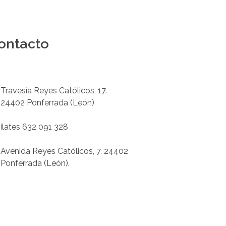
ontacto
Podología 647 772 857
info@cliniksv.com
Travesía Reyes Católicos, 17.
24402 Ponferrada (León)
P
ilates 632 091 328
info@cliniksv.com
Avenida Reyes Católicos, 7. 24402
Ponferrada (León).