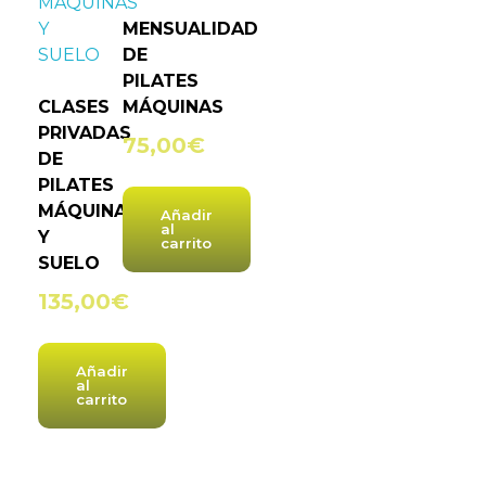
MENSUALIDAD
DE
PILATES
CLASES
MÁQUINAS
PRIVADAS
75,00
€
DE
PILATES
MÁQUINAS
Añadir
al
Y
carrito
SUELO
135,00
€
Añadir
al
carrito