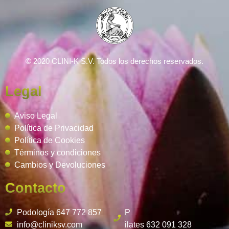
© 2020 CLINI-K S.V. Todos los derechos reservados.
Legal
Aviso Legal
Política de Privacidad
Política de Cookies
Términos y condiciones
Cambios y Devoluciones
Contacto
Podología 647 772 857
P
info@cliniksv.com
ilates 632 091 328