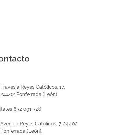
ontacto
Podología 647 772 857
info@cliniksv.com
Travesía Reyes Católicos, 17.
24402 Ponferrada (León)
P
ilates 632 091 328
info@cliniksv.com
Avenida Reyes Católicos, 7. 24402
Ponferrada (León).