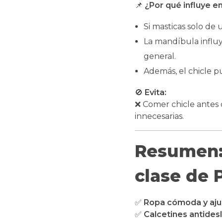
📌
¿Por qué influye en
Si masticas solo de
La mandíbula influ
general.
Además, el chicle 
🚫
Evita:
❌ Comer chicle antes 
innecesarias.
Resumen: 
clase de P
✅
Ropa cómoda y aju
✅
Calcetines antides