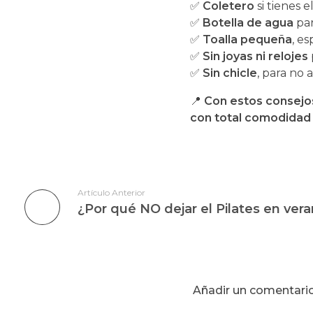
✅
Coletero
si tienes e
✅
Botella de agua
par
✅
Toalla pequeña
, e
✅
Sin joyas ni relojes
✅
Sin chicle
, para no a
📍
Con estos consejos,
con total comodidad 
Artículo Anterior
¿Por qué NO dejar el Pilates en ver