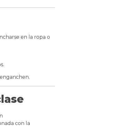
ncharse en la ropa o
s.
e enganchen.
clase
ón
onada con la