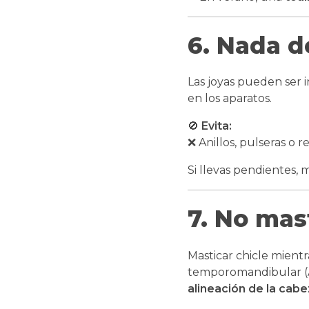
6. Nada de
Las joyas pueden ser 
en los aparatos.
🚫
Evita:
❌ Anillos, pulseras o 
Si llevas pendientes,
7. No mas
Masticar chicle mientr
temporomandibular (AT
alineación de la cabez