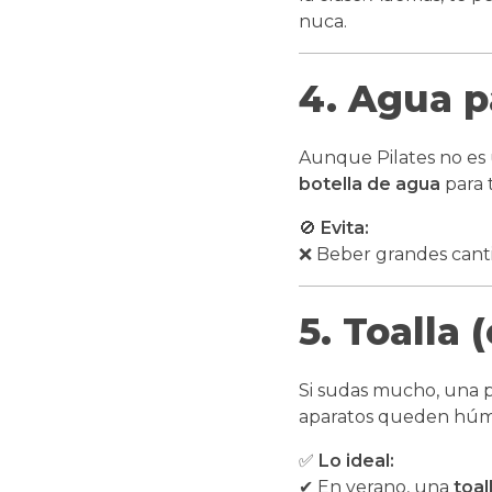
nuca.
4. Agua p
Aunque Pilates no es 
botella de agua
para 
🚫
Evita:
❌ Beber grandes cant
5. Toalla
Si sudas mucho, una
aparatos queden húm
✅
Lo ideal:
✔ En verano, una
toal