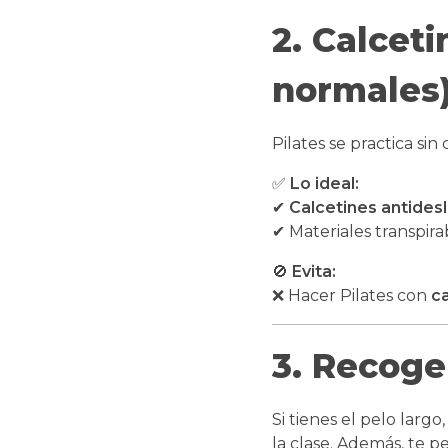
2. Calcet
normales
Pilates se practica sin
✅
Lo ideal:
✔
Calcetines antides
✔ Materiales transpira
🚫
Evita:
❌ Hacer Pilates con
c
3. Recoge 
Si tienes el pelo largo
la clase. Además, te p