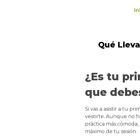
In
Qué Llevar
¿Es tu pri
que debes
Si vas a asistir a tu 
vestirte. Aunque no h
práctica más cómoda, s
máximo de tu sesión.