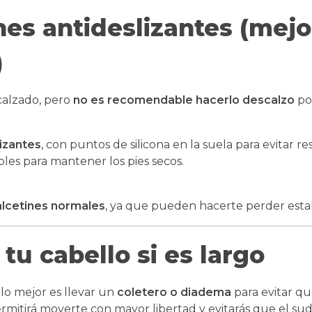
ines antideslizantes (mejo
)
 calzado, pero
no es recomendable hacerlo descalzo
por
lizantes
, con puntos de silicona en la suela para evitar re
bles para mantener los pies secos.
alcetines normales
, ya que pueden hacerte perder estab
tu cabello si es largo
, lo mejor es llevar un
coletero o diadema
para evitar q
ermitirá moverte con mayor libertad y evitarás que el su