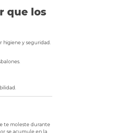
r que los
 higiene y seguridad.
sbalones.
ilidad.
ue te moleste durante
dor se acumule en la