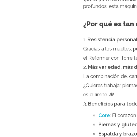
profundos, esta máquina
¿Por qué es tan 
Resistencia persona
Gracias a los muelles, p
el Reformer con Torre t
Más variedad, más d
La combinación del carro
¿Quieres trabajar pierna
es el límite. 🌈
Beneficios para tod
Core
: El corazón
Piernas y glúte
Espalda y brazo