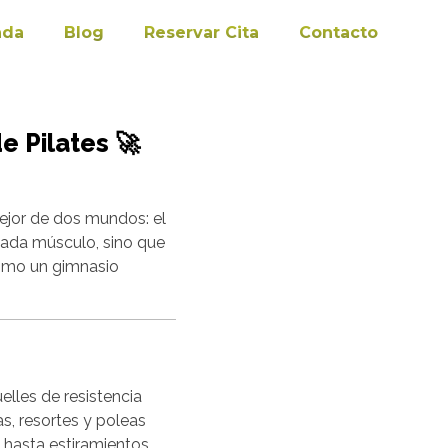
nda
Blog
Reservar Cita
Contacto
e Pilates 🚀
ejor de dos mundos: el
 cada músculo, sino que
 como un gimnasio
lles de resistencia
as, resortes y poleas
a hasta estiramientos