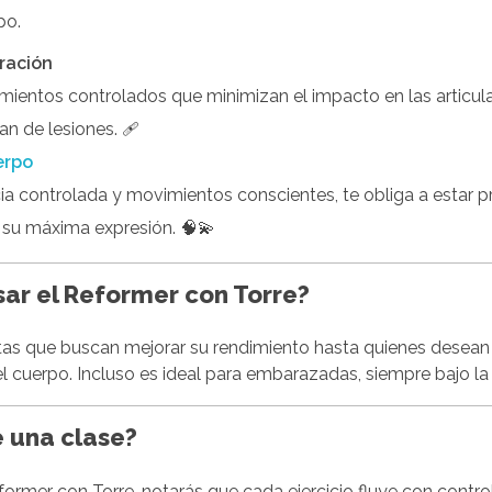
po.
eración
ientos controlados que minimizan el impacto en las articula
an de lesiones. 🩹
erpo
ncia controlada y movimientos conscientes, te obliga a estar 
 su máxima expresión. 🧠💫
ar el Reformer con Torre?
tas que buscan mejorar su rendimiento hasta quienes desean
l cuerpo. Incluso es ideal para embarazadas, siempre bajo la 
 una clase?
ormer con Torre, notarás que cada ejercicio fluye con control y 