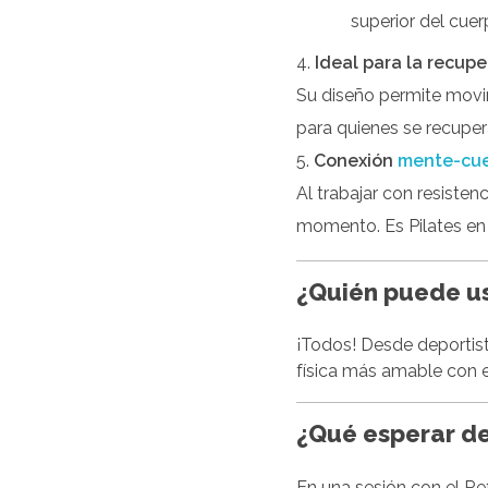
superior del cuer
Ideal para la recup
Su diseño permite movim
para quienes se recuper
Conexión
mente-cu
Al trabajar con resiste
momento. Es Pilates en
¿Quién puede us
¡Todos! Desde deportis
física más amable con e
¿Qué esperar de
En una sesión con el Ref