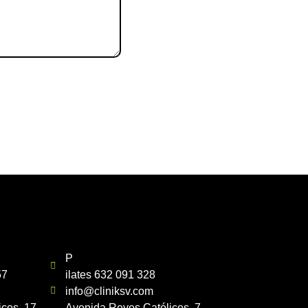
P
57
ilates 632 091 328
info@cliniksv.com
cos, 17.
Avenida Reyes Católicos, 7.