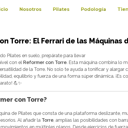
icio
Nosotros
Pilates
Podología
Tie
n Torre: El Ferrari de las Máquinas d
o Pilates en suelo, prepárate para llevar
nivel con el
Reformer con Torre
. Esta máquina combina lo m
satilidad de la Torre. No solo te ayuda a tonificar y alargar
bilidad, equilibrio y fuerza de una forma súper dinámica. ¡Es
arato! 💪✨
rmer con Torre?
ina de Pilates que consta de una plataforma deslizante, mue
esorios. Al añadir la
Torre
, amplías las posibilidades con barr
r movimientos en múltiples planos. Desde ejercicios de fuerz