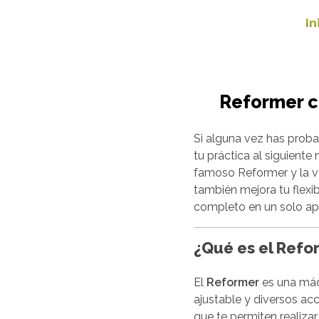
In
Reformer co
Si alguna vez has probad
tu práctica al siguiente 
famoso Reformer y la ver
también mejora tu flexi
completo en un solo ap
¿Qué es el Refo
El
Reformer
es una máqu
ajustable y diversos acc
que te permiten realiza