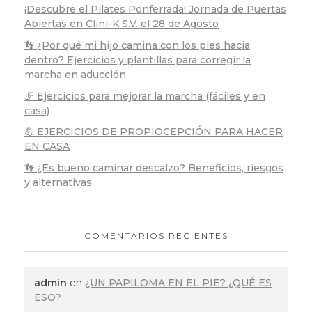
¡Descubre el Pilates Ponferrada! Jornada de Puertas
Abiertas en Clini-K S.V. el 28 de Agosto
👣 ¿Por qué mi hijo camina con los pies hacia
dentro? Ejercicios y plantillas para corregir la
marcha en aducción
🦵 Ejercicios para mejorar la marcha (fáciles y en
casa)
💪 EJERCICIOS DE PROPIOCEPCIÓN PARA HACER
EN CASA
👣 ¿Es bueno caminar descalzo? Beneficios, riesgos
y alternativas
COMENTARIOS RECIENTES
admin
en
¿UN PAPILOMA EN EL PIE? ¿QUÉ ES
ESO?