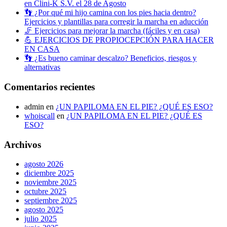
en Clini-K S.V. el 28 de Agosto
👣 ¿Por qué mi hijo camina con los pies hacia dentro?
Ejercicios y plantillas para corregir la marcha en aducción
🦵 Ejercicios para mejorar la marcha (fáciles y en casa)
💪 EJERCICIOS DE PROPIOCEPCIÓN PARA HACER
EN CASA
👣 ¿Es bueno caminar descalzo? Beneficios, riesgos y
alternativas
Comentarios recientes
admin
en
¿UN PAPILOMA EN EL PIE? ¿QUÉ ES ESO?
whoiscall
en
¿UN PAPILOMA EN EL PIE? ¿QUÉ ES
ESO?
Archivos
agosto 2026
diciembre 2025
noviembre 2025
octubre 2025
septiembre 2025
agosto 2025
julio 2025