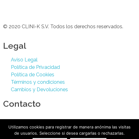
© 2020 CLINI-K S.V. Todos los derechos reservados.
Legal
Aviso Legal
Política de Privacidad
Política de Cookies
Términos y condiciones
Cambios y Devoluciones
Contacto
Podología 647 772 857
info@cliniksv.com
Utilizamos cookies para registrar de manera anónima las visitas
Travesía Reyes Católicos, 17.
de usuarios. Seleccione si desea cargarlas o rechazarlas.