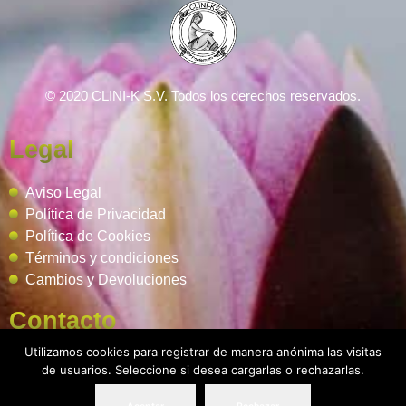
© 2020 CLINI-K S.V. Todos los derechos reservados.
Legal
Aviso Legal
Política de Privacidad
Política de Cookies
Términos y condiciones
Cambios y Devoluciones
Contacto
Utilizamos cookies para registrar de manera anónima las visitas
Podología 647 772 857
P
de usuarios. Seleccione si desea cargarlas o rechazarlas.
info@cliniksv.com
ilates 632 091 328