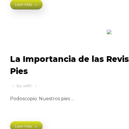
Leer Más
La Importancia de las Revi
Pies
by
with
Podoscopio. Nuestros pies ...
Leer Más