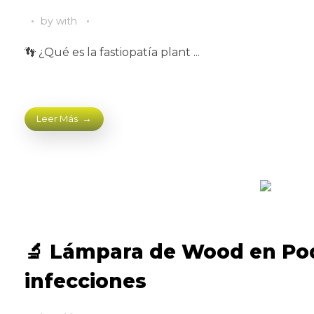
by
with
👣 ¿Qué es la fastiopatía plant ...
Leer Más
🔬 Lámpara de Wood en Pod
infecciones