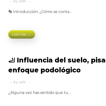
by
with
👣 Introducción: ¿Cómo se conta ...
Leer Más
🦶 Influencia del suelo, pis
enfoque podológico
by
with
¿Alguna vez has sentido que tu ...