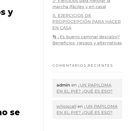
🦵 Ejercicios para mejorar la
marcha (fáciles y en casa)
os y
💪 EJERCICIOS DE
PROPIOCEPCIÓN PARA HACER
EN CASA
👣 ¿Es bueno caminar descalzo?
Beneficios, riesgos y alternativas
COMENTARIOS RECIENTES
admin
en
¿UN PAPILOMA
EN EL PIE? ¿QUÉ ES ESO?
whoiscall
en
¿UN PAPILOMA
mo se
EN EL PIE? ¿QUÉ ES ESO?