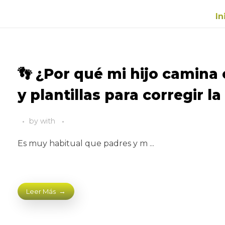
In
👣 ¿Por qué mi hijo camina 
y plantillas para corregir 
by
with
Es muy habitual que padres y m ...
Leer Más