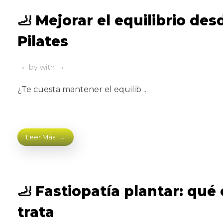
🦶 Mejorar el equilibrio des
Pilates
by
with
¿Te cuesta mantener el equilib ...
Leer Más
🦶 Fastiopatía plantar: qué
trata