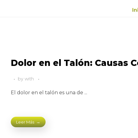
In
Dolor en el Talón: Causas 
by
with
El dolor en el talón es una de ...
Leer Más