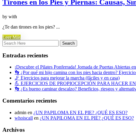
Tirones en los Pies y Piernas: Causas, S
by
with
¿Te dan tirones en los pies? ...
Leer Más
Entradas recientes
¡Descubre el Pilates Ponferrada! Jornada de Puertas Abiertas e
👣 ¿Por qué mi hijo camina con los pies hacia dentro? Ejercicios
🦵 Ejercicios para mejorar la marcha (fáciles y en casa)
💪 EJERCICIOS DE PROPIOCEPCIÓN PARA HACER E
👣 ¿Es bueno caminar descalzo? Beneficios, riesgos y alternati
Comentarios recientes
admin
en
¿UN PAPILOMA EN EL PIE? ¿QUÉ ES ESO?
whoiscall
en
¿UN PAPILOMA EN EL PIE? ¿QUÉ ES ESO?
Archivos