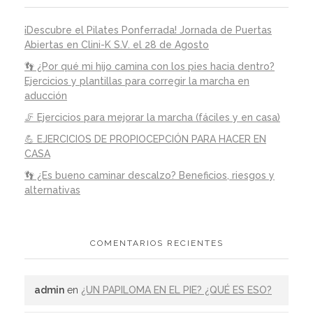
¡Descubre el Pilates Ponferrada! Jornada de Puertas
Abiertas en Clini-K S.V. el 28 de Agosto
👣 ¿Por qué mi hijo camina con los pies hacia dentro?
Ejercicios y plantillas para corregir la marcha en
aducción
🦵 Ejercicios para mejorar la marcha (fáciles y en casa)
💪 EJERCICIOS DE PROPIOCEPCIÓN PARA HACER EN
CASA
👣 ¿Es bueno caminar descalzo? Beneficios, riesgos y
alternativas
COMENTARIOS RECIENTES
admin
en
¿UN PAPILOMA EN EL PIE? ¿QUÉ ES ESO?