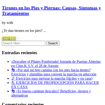
Tirones en los Pies y Piernas: Causas, Síntomas y
Tratamientos
by
with
¿Te dan tirones en los pies? ...
Leer Más
Entradas recientes
¡Descubre el Pilates Ponferrada! Jornada de Puertas Abiertas
en Clini-K S.V. el 28 de Agosto
👣 ¿Por qué mi hijo camina con los pies hacia dentro?
Ejercicios y plantillas para corregir la marcha en aducción
🦵 Ejercicios para mejorar la marcha (fáciles y en casa)
💪 EJERCICIOS DE PROPIOCEPCIÓN PARA HACER
EN CASA
👣 ¿Es bueno caminar descalzo? Beneficios, riesgos y
alternativas
Comentarios recientes