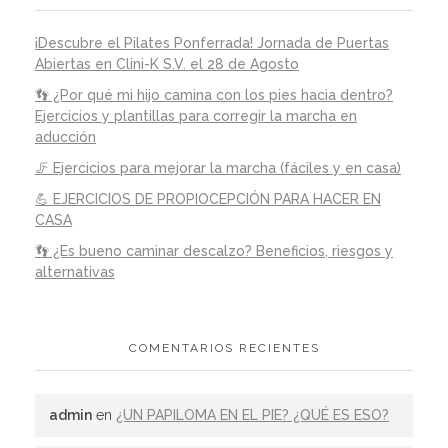
¡Descubre el Pilates Ponferrada! Jornada de Puertas
Abiertas en Clini-K S.V. el 28 de Agosto
👣 ¿Por qué mi hijo camina con los pies hacia dentro?
Ejercicios y plantillas para corregir la marcha en
aducción
🦵 Ejercicios para mejorar la marcha (fáciles y en casa)
💪 EJERCICIOS DE PROPIOCEPCIÓN PARA HACER EN
CASA
👣 ¿Es bueno caminar descalzo? Beneficios, riesgos y
alternativas
COMENTARIOS RECIENTES
admin
en
¿UN PAPILOMA EN EL PIE? ¿QUÉ ES ESO?