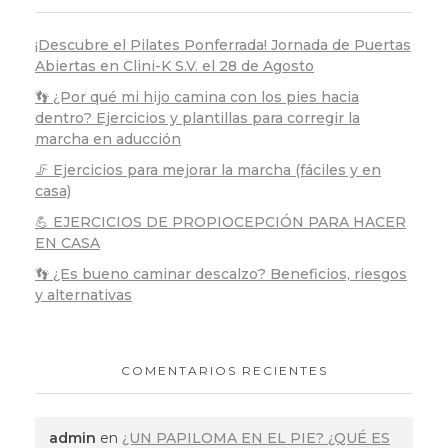
¡Descubre el Pilates Ponferrada! Jornada de Puertas
Abiertas en Clini-K S.V. el 28 de Agosto
👣 ¿Por qué mi hijo camina con los pies hacia
dentro? Ejercicios y plantillas para corregir la
marcha en aducción
🦵 Ejercicios para mejorar la marcha (fáciles y en
casa)
💪 EJERCICIOS DE PROPIOCEPCIÓN PARA HACER
EN CASA
👣 ¿Es bueno caminar descalzo? Beneficios, riesgos
y alternativas
COMENTARIOS RECIENTES
admin
en
¿UN PAPILOMA EN EL PIE? ¿QUÉ ES