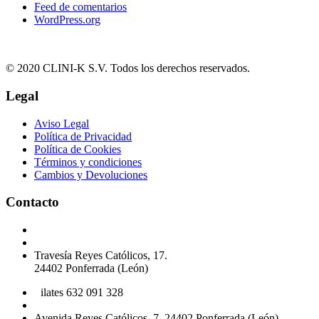
Feed de comentarios
WordPress.org
© 2020 CLINI-K S.V. Todos los derechos reservados.
Legal
Aviso Legal
Política de Privacidad
Política de Cookies
Términos y condiciones
Cambios y Devoluciones
Contacto
Podología 647 772 857
info@cliniksv.com
Travesía Reyes Católicos, 17.
24402 Ponferrada (León)
P
ilates 632 091 328
info@cliniksv.com
Avenida Reyes Católicos, 7. 24402 Ponferrada (León).