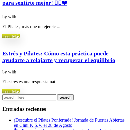
para sentirte mejor! 🧘‍♀️❤️
by
with
El Pilates, más que un ejercic ...
Leer Más
Estrés y Pilates: Cómo esta práctica puede
ayudarte a relajarte y recuperar el equilibrio
by
with
El estrés es una respuesta nat ...
Leer Más
Entradas recientes
¡Descubre el Pilates Ponferrada! Jornada de Puertas Abiertas
en Clini-K S.V. el 28 de Agosto