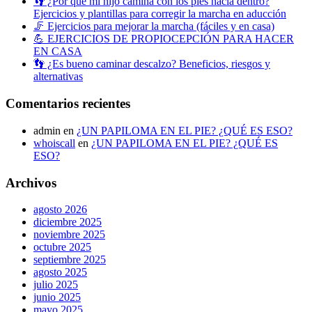
👣 ¿Por qué mi hijo camina con los pies hacia dentro?
Ejercicios y plantillas para corregir la marcha en aducción
🦵 Ejercicios para mejorar la marcha (fáciles y en casa)
💪 EJERCICIOS DE PROPIOCEPCIÓN PARA HACER
EN CASA
👣 ¿Es bueno caminar descalzo? Beneficios, riesgos y
alternativas
Comentarios recientes
admin
en
¿UN PAPILOMA EN EL PIE? ¿QUÉ ES ESO?
whoiscall
en
¿UN PAPILOMA EN EL PIE? ¿QUÉ ES
ESO?
Archivos
agosto 2026
diciembre 2025
noviembre 2025
octubre 2025
septiembre 2025
agosto 2025
julio 2025
junio 2025
mayo 2025