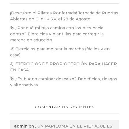
¡Descubre el Pilates Ponferrada! Jornada de Puertas
Abiertas en Clini-K S.V. el 28 de Agosto
👣 ¿Por qué mi hijo camina con los pies hacia
dentro? Ejercicios y plantillas para corregir la
marcha en aducción
🦵 Ejercicios para mejorar la marcha (fáciles y en
casa)
💪 EJERCICIOS DE PROPIOCEPCIÓN PARA HACER
EN CASA
👣 ¿Es bueno caminar descalzo? Beneficios, riesgos
y alternativas
COMENTARIOS RECIENTES
admin
en
¿UN PAPILOMA EN EL PIE? ¿QUÉ ES