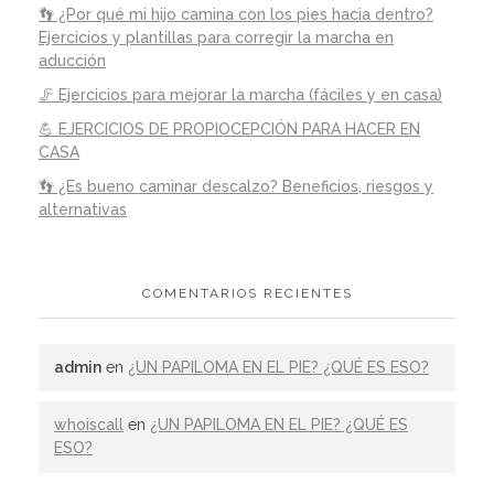
👣 ¿Por qué mi hijo camina con los pies hacia dentro?
Ejercicios y plantillas para corregir la marcha en
aducción
🦵 Ejercicios para mejorar la marcha (fáciles y en casa)
💪 EJERCICIOS DE PROPIOCEPCIÓN PARA HACER EN
CASA
👣 ¿Es bueno caminar descalzo? Beneficios, riesgos y
alternativas
COMENTARIOS RECIENTES
admin
en
¿UN PAPILOMA EN EL PIE? ¿QUÉ ES ESO?
whoiscall
en
¿UN PAPILOMA EN EL PIE? ¿QUÉ ES
ESO?