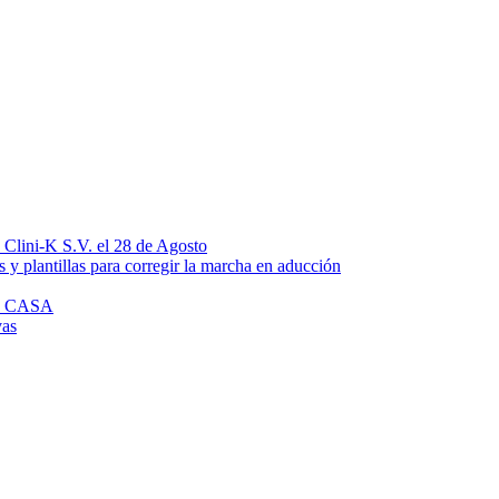
n Clini-K S.V. el 28 de Agosto
 y plantillas para corregir la marcha en aducción
N CASA
vas