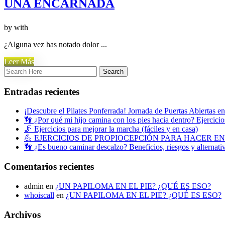
UÑA ENCARNADA
by
with
¿Alguna vez has notado dolor ...
Leer Más
Entradas recientes
¡Descubre el Pilates Ponferrada! Jornada de Puertas Abiertas e
👣 ¿Por qué mi hijo camina con los pies hacia dentro? Ejercicios
🦵 Ejercicios para mejorar la marcha (fáciles y en casa)
💪 EJERCICIOS DE PROPIOCEPCIÓN PARA HACER E
👣 ¿Es bueno caminar descalzo? Beneficios, riesgos y alternati
Comentarios recientes
admin
en
¿UN PAPILOMA EN EL PIE? ¿QUÉ ES ESO?
whoiscall
en
¿UN PAPILOMA EN EL PIE? ¿QUÉ ES ESO?
Archivos