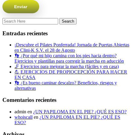
Entradas recientes
¡Descubre el Pilates Ponferrada! Jornada de Puertas Abiertas
en Clini-K S.V. el 28 de Agosto
👣 ¿Por qué mi hijo camina con los pies hacia dentro?
Ejercicios y plantillas para corregir la marcha en aducción
🦵 Ejercicios para mejorar la marcha (fáciles y en casa)
💪 EJERCICIOS DE PROPIOCEPCIÓN PARA HACER
EN CASA
👣 ¿Es bueno caminar descalzo? Beneficios, riesgos y
alternativas
Comentarios recientes
admin
en
¿UN PAPILOMA EN EL PIE? ¿QUÉ ES ESO?
whoiscall
en
¿UN PAPILOMA EN EL PIE? ¿QUÉ ES
ESO?
Archivos