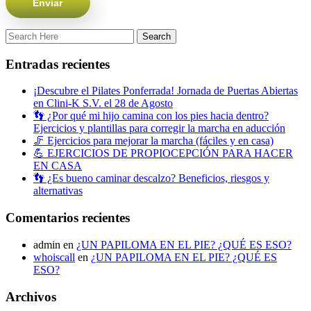
Entradas recientes
¡Descubre el Pilates Ponferrada! Jornada de Puertas Abiertas
en Clini-K S.V. el 28 de Agosto
👣 ¿Por qué mi hijo camina con los pies hacia dentro?
Ejercicios y plantillas para corregir la marcha en aducción
🦵 Ejercicios para mejorar la marcha (fáciles y en casa)
💪 EJERCICIOS DE PROPIOCEPCIÓN PARA HACER
EN CASA
👣 ¿Es bueno caminar descalzo? Beneficios, riesgos y
alternativas
Comentarios recientes
admin
en
¿UN PAPILOMA EN EL PIE? ¿QUÉ ES ESO?
whoiscall
en
¿UN PAPILOMA EN EL PIE? ¿QUÉ ES
ESO?
Archivos