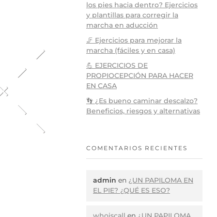
los pies hacia dentro? Ejercicios
y plantillas para corregir la
marcha en aducción
🦵 Ejercicios para mejorar la
marcha (fáciles y en casa)
💪 EJERCICIOS DE
PROPIOCEPCIÓN PARA HACER
EN CASA
👣 ¿Es bueno caminar descalzo?
Beneficios, riesgos y alternativas
COMENTARIOS RECIENTES
admin
en
¿UN PAPILOMA EN
EL PIE? ¿QUÉ ES ESO?
whoiscall
en
¿UN PAPILOMA