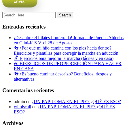
Entradas recientes
¡Descubre el Pilates Ponferrada! Jornada de Puertas Abiertas
en Clini-K S.V. el 28 de Agosto
👣 ¿Por qué mi hijo camina con los pies hacia dentro?
Ejercicios y plantillas para corregir la marcha en aducción
🦵 Ejercicios para mejorar la marcha (fáciles y en casa)
💪 EJERCICIOS DE PROPIOCEPCIÓN PARA HACER
EN CASA
👣 ¿Es bueno caminar descalzo? Beneficios, riesgos y
alternativas
Comentarios recientes
admin
en
¿UN PAPILOMA EN EL PIE? ¿QUÉ ES ESO?
whoiscall
en
¿UN PAPILOMA EN EL PIE? ¿QUÉ ES
ESO?
Archivos