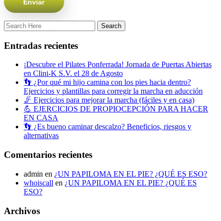
Entradas recientes
¡Descubre el Pilates Ponferrada! Jornada de Puertas Abiertas
en Clini-K S.V. el 28 de Agosto
👣 ¿Por qué mi hijo camina con los pies hacia dentro?
Ejercicios y plantillas para corregir la marcha en aducción
🦵 Ejercicios para mejorar la marcha (fáciles y en casa)
💪 EJERCICIOS DE PROPIOCEPCIÓN PARA HACER
EN CASA
👣 ¿Es bueno caminar descalzo? Beneficios, riesgos y
alternativas
Comentarios recientes
admin
en
¿UN PAPILOMA EN EL PIE? ¿QUÉ ES ESO?
whoiscall
en
¿UN PAPILOMA EN EL PIE? ¿QUÉ ES
ESO?
Archivos