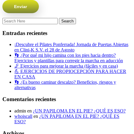
Entradas recientes
¡Descubre el Pilates Ponferrada! Jornada de Puertas Abiertas
en Clini-K S.V. el 28 de Agosto
👣 ¿Por qué mi hijo camina con los pies hacia dentro?
Ejercicios y plantillas para corregir la marcha en aducción
🦵 Ejercicios para mejorar la marcha (fáciles y en casa)
💪 EJERCICIOS DE PROPIOCEPCIÓN PARA HACER
EN CASA
👣 ¿Es bueno caminar descalzo? Beneficios, riesgos y
alternativas
Comentarios recientes
admin
en
¿UN PAPILOMA EN EL PIE? ¿QUÉ ES ESO?
whoiscall
en
¿UN PAPILOMA EN EL PIE? ¿QUÉ ES
ESO?
Archivos