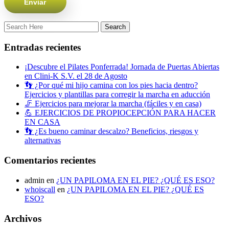
Entradas recientes
¡Descubre el Pilates Ponferrada! Jornada de Puertas Abiertas
en Clini-K S.V. el 28 de Agosto
👣 ¿Por qué mi hijo camina con los pies hacia dentro?
Ejercicios y plantillas para corregir la marcha en aducción
🦵 Ejercicios para mejorar la marcha (fáciles y en casa)
💪 EJERCICIOS DE PROPIOCEPCIÓN PARA HACER
EN CASA
👣 ¿Es bueno caminar descalzo? Beneficios, riesgos y
alternativas
Comentarios recientes
admin
en
¿UN PAPILOMA EN EL PIE? ¿QUÉ ES ESO?
whoiscall
en
¿UN PAPILOMA EN EL PIE? ¿QUÉ ES
ESO?
Archivos