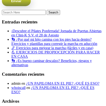
Entradas recientes
¡Descubre el Pilates Ponferrada! Jornada de Puertas Abiertas
en Clini-K S.V. el 28 de Agosto
👣 ¿Por qué mi hijo camina con los pies hacia dentro?
Ejercicios y plantillas para corregir la marcha en aducción
🦵 Ejercicios para mejorar la marcha (fáciles y en casa)
💪 EJERCICIOS DE PROPIOCEPCIÓN PARA HACER
EN CASA
👣 ¿Es bueno caminar descalzo? Beneficios, riesgos y
alternativas
Comentarios recientes
admin
en
¿UN PAPILOMA EN EL PIE? ¿QUÉ ES ESO?
whoiscall
en
¿UN PAPILOMA EN EL PIE? ¿QUÉ ES
ESO?
Archivos