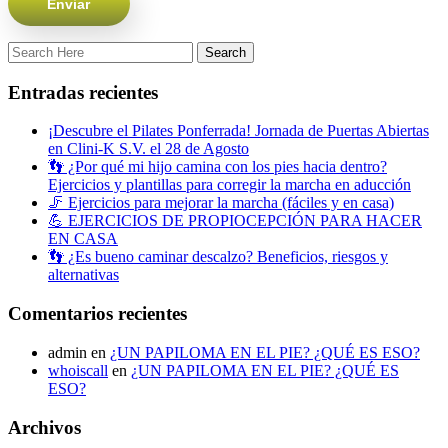
Entradas recientes
¡Descubre el Pilates Ponferrada! Jornada de Puertas Abiertas
en Clini-K S.V. el 28 de Agosto
👣 ¿Por qué mi hijo camina con los pies hacia dentro?
Ejercicios y plantillas para corregir la marcha en aducción
🦵 Ejercicios para mejorar la marcha (fáciles y en casa)
💪 EJERCICIOS DE PROPIOCEPCIÓN PARA HACER
EN CASA
👣 ¿Es bueno caminar descalzo? Beneficios, riesgos y
alternativas
Comentarios recientes
admin
en
¿UN PAPILOMA EN EL PIE? ¿QUÉ ES ESO?
whoiscall
en
¿UN PAPILOMA EN EL PIE? ¿QUÉ ES
ESO?
Archivos