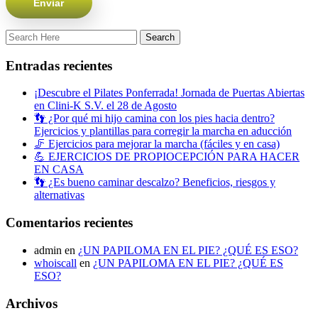
Entradas recientes
¡Descubre el Pilates Ponferrada! Jornada de Puertas Abiertas
en Clini-K S.V. el 28 de Agosto
👣 ¿Por qué mi hijo camina con los pies hacia dentro?
Ejercicios y plantillas para corregir la marcha en aducción
🦵 Ejercicios para mejorar la marcha (fáciles y en casa)
💪 EJERCICIOS DE PROPIOCEPCIÓN PARA HACER
EN CASA
👣 ¿Es bueno caminar descalzo? Beneficios, riesgos y
alternativas
Comentarios recientes
admin
en
¿UN PAPILOMA EN EL PIE? ¿QUÉ ES ESO?
whoiscall
en
¿UN PAPILOMA EN EL PIE? ¿QUÉ ES
ESO?
Archivos