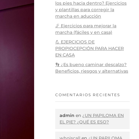
los pies hacia dentro? Ejercicios
y plantillas para corregir la
marcha en aducción
🦵 Ejercicios para mejorar la
marcha (fáciles y en casa)
💪 EJERCICIOS DE
PROPIOCEPCIÓN PARA HACER
EN CASA
👣 ¿Es bueno caminar descalzo?
Beneficios, riesgos y alternativas
COMENTARIOS RECIENTES
admin
en
¿UN PAPILOMA EN
EL PIE? ¿QUÉ ES ESO?
whoiscall
en
¿UN PAPILOMA