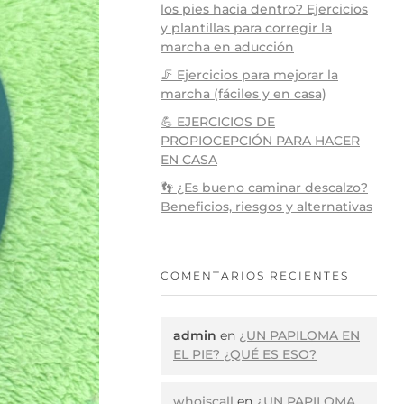
los pies hacia dentro? Ejercicios
y plantillas para corregir la
marcha en aducción
🦵 Ejercicios para mejorar la
marcha (fáciles y en casa)
💪 EJERCICIOS DE
PROPIOCEPCIÓN PARA HACER
EN CASA
👣 ¿Es bueno caminar descalzo?
Beneficios, riesgos y alternativas
COMENTARIOS RECIENTES
admin
en
¿UN PAPILOMA EN
EL PIE? ¿QUÉ ES ESO?
whoiscall
en
¿UN PAPILOMA