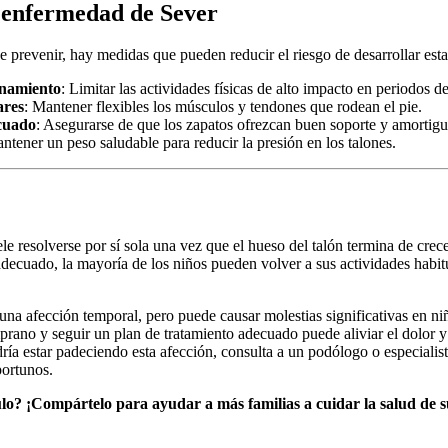
 enfermedad de Sever
prevenir, hay medidas que pueden reducir el riesgo de desarrollar esta
enamiento
: Limitar las actividades físicas de alto impacto en periodos d
ares
: Mantener flexibles los músculos y tendones que rodean el pie.
ecuado
: Asegurarse de que los zapatos ofrezcan buen soporte y amortigu
ntener un peso saludable para reducir la presión en los talones.
e resolverse por sí sola una vez que el hueso del talón termina de crece
ecuado, la mayoría de los niños pueden volver a sus actividades habit
na afección temporal, pero puede causar molestias significativas en niñ
rano y seguir un plan de tratamiento adecuado puede aliviar el dolor y
ría estar padeciendo esta afección, consulta a un podólogo o especialist
portunos.
culo? ¡Compártelo para ayudar a más familias a cuidar la salud de 