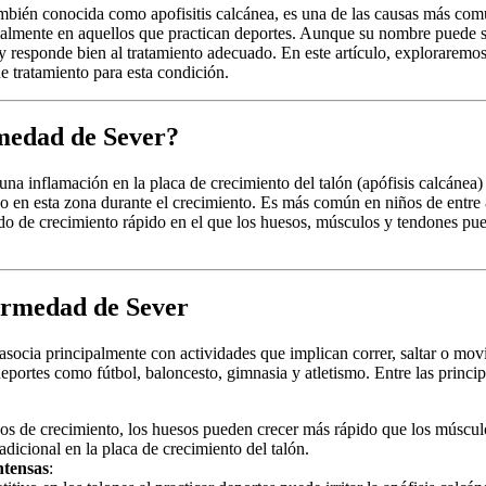
mbién conocida como apofisitis calcánea, es una de las causas más co
ialmente en aquellos que practican deportes. Aunque su nombre puede s
y responde bien al tratamiento adecuado. En este artículo, exploraremos 
e tratamiento para esta condición.
medad de Sever?
na inflamación en la placa de crecimiento del talón (apófisis calcánea)
ivo en esta zona durante el crecimiento. Es más común en niños de entre
do de crecimiento rápido en el que los huesos, músculos y tendones pue
ermedad de Sever
socia principalmente con actividades que implican correr, saltar o mo
deportes como fútbol, baloncesto, gimnasia y atletismo. Entre las princi
cos de crecimiento, los huesos pueden crecer más rápido que los múscul
adicional en la placa de crecimiento del talón.
ntensas
: