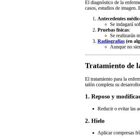
El diagnóstico de la enferm
casos, estudios de imagen. 
Antecedentes médico
Se indagará sob
Pruebas físicas
:
Se realizarán m
Radiografías
(en alg
Aunque no siem
Tratamiento de l
El tratamiento para la enfer
talón completa su desarroll
1.
Reposo y modificac
Reducir o evitar las a
2.
Hielo
Aplicar compresas frí