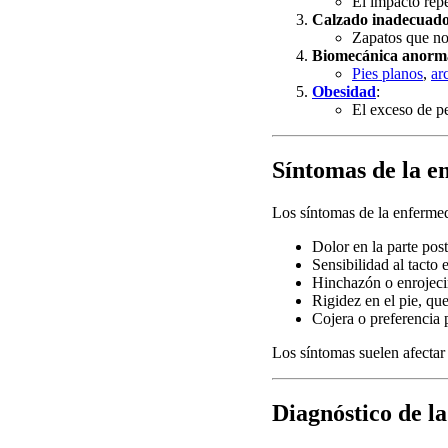
El impacto repet
Calzado inadecuad
Zapatos que no
Biomecánica anorm
Pies planos
,
ar
Obesidad
:
El exceso de pe
Síntomas de la e
Los síntomas de la enferme
Dolor en la parte post
Sensibilidad al tacto 
Hinchazón o enrojecim
Rigidez en el pie, que
Cojera o preferencia 
Los síntomas suelen afectar
Diagnóstico de l