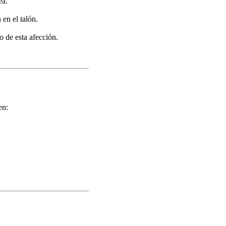
ea.
en el talón.
o de esta afección.
en: