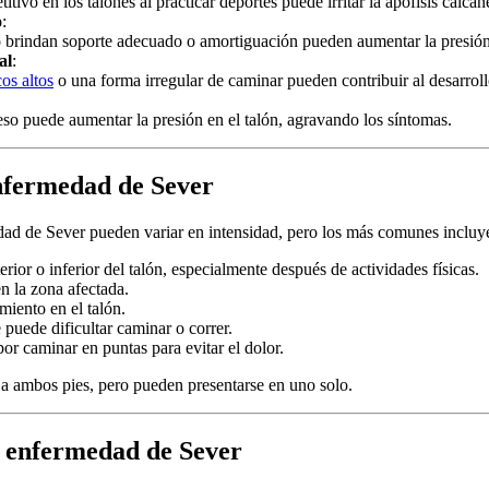
itivo en los talones al practicar deportes puede irritar la apófisis calcán
o
:
 brindan soporte adecuado o amortiguación pueden aumentar la presión 
al
:
cos altos
o una forma irregular de caminar pueden contribuir al desarroll
so puede aumentar la presión en el talón, agravando los síntomas.
nfermedad de Sever
dad de Sever pueden variar en intensidad, pero los más comunes incluy
erior o inferior del talón, especialmente después de actividades físicas.
en la zona afectada.
iento en el talón.
 puede dificultar caminar o correr.
por caminar en puntas para evitar el dolor.
 a ambos pies, pero pueden presentarse en uno solo.
a enfermedad de Sever