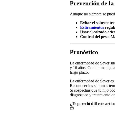
Prevención de la
Aunque no siempre se puede 
Evitar el sobreentr
Estiramientos
regul
Usar el calzado ad
Control del peso
: Ma
Pronóstico
La enfermedad de Sever suel
y 16 años. Con un manejo ad
largo plazo.
La enfermedad de Sever es u
Reconocer los síntomas temp
Si sospechas que tu hijo pod
diagnóstico y tratamiento o
¿Te pareció útil este artí
😊