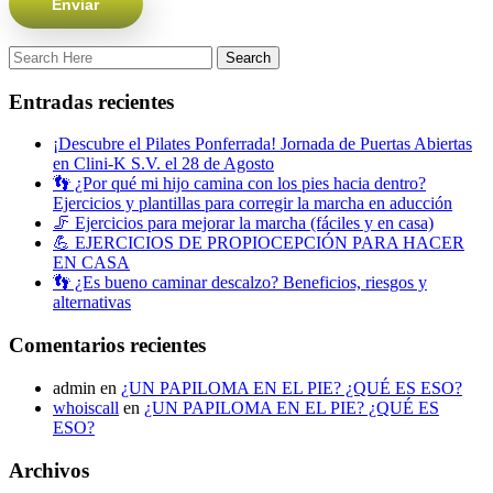
Entradas recientes
¡Descubre el Pilates Ponferrada! Jornada de Puertas Abiertas
en Clini-K S.V. el 28 de Agosto
👣 ¿Por qué mi hijo camina con los pies hacia dentro?
Ejercicios y plantillas para corregir la marcha en aducción
🦵 Ejercicios para mejorar la marcha (fáciles y en casa)
💪 EJERCICIOS DE PROPIOCEPCIÓN PARA HACER
EN CASA
👣 ¿Es bueno caminar descalzo? Beneficios, riesgos y
alternativas
Comentarios recientes
admin
en
¿UN PAPILOMA EN EL PIE? ¿QUÉ ES ESO?
whoiscall
en
¿UN PAPILOMA EN EL PIE? ¿QUÉ ES
ESO?
Archivos