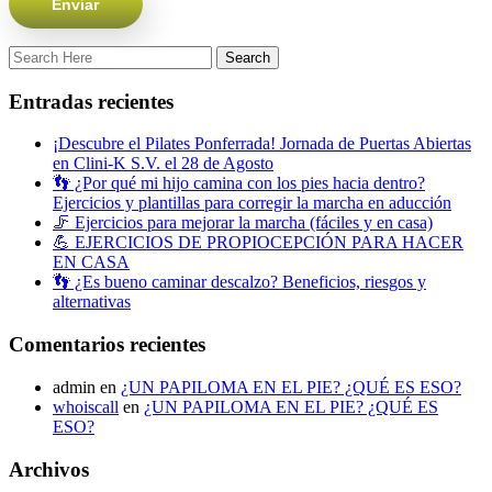
Entradas recientes
¡Descubre el Pilates Ponferrada! Jornada de Puertas Abiertas
en Clini-K S.V. el 28 de Agosto
👣 ¿Por qué mi hijo camina con los pies hacia dentro?
Ejercicios y plantillas para corregir la marcha en aducción
🦵 Ejercicios para mejorar la marcha (fáciles y en casa)
💪 EJERCICIOS DE PROPIOCEPCIÓN PARA HACER
EN CASA
👣 ¿Es bueno caminar descalzo? Beneficios, riesgos y
alternativas
Comentarios recientes
admin
en
¿UN PAPILOMA EN EL PIE? ¿QUÉ ES ESO?
whoiscall
en
¿UN PAPILOMA EN EL PIE? ¿QUÉ ES
ESO?
Archivos