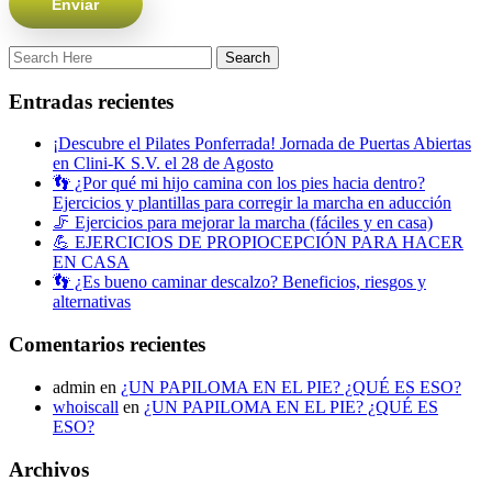
Entradas recientes
¡Descubre el Pilates Ponferrada! Jornada de Puertas Abiertas
en Clini-K S.V. el 28 de Agosto
👣 ¿Por qué mi hijo camina con los pies hacia dentro?
Ejercicios y plantillas para corregir la marcha en aducción
🦵 Ejercicios para mejorar la marcha (fáciles y en casa)
💪 EJERCICIOS DE PROPIOCEPCIÓN PARA HACER
EN CASA
👣 ¿Es bueno caminar descalzo? Beneficios, riesgos y
alternativas
Comentarios recientes
admin
en
¿UN PAPILOMA EN EL PIE? ¿QUÉ ES ESO?
whoiscall
en
¿UN PAPILOMA EN EL PIE? ¿QUÉ ES
ESO?
Archivos