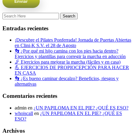
Entradas recientes
¡Descubre el Pilates Ponferrada! Jornada de Puertas Abiertas
en Clini-K S.V. el 28 de Agosto
👣 ¿Por qué mi hijo camina con los pies hacia dentro?
Ejercicios y plantillas para corregir la marcha en aducción
🦵 Ejercicios para mejorar la marcha (fáciles y en casa)
💪 EJERCICIOS DE PROPIOCEPCIÓN PARA HACER
EN CASA
👣 ¿Es bueno caminar descalzo? Beneficios, riesgos y
alternativas
Comentarios recientes
admin
en
¿UN PAPILOMA EN EL PIE? ¿QUÉ ES ESO?
whoiscall
en
¿UN PAPILOMA EN EL PIE? ¿QUÉ ES
ESO?
Archivos