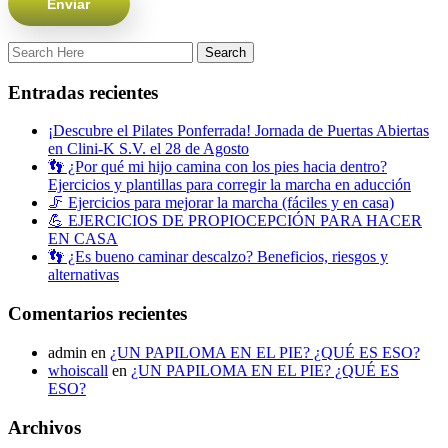
Entradas recientes
¡Descubre el Pilates Ponferrada! Jornada de Puertas Abiertas
en Clini-K S.V. el 28 de Agosto
👣 ¿Por qué mi hijo camina con los pies hacia dentro?
Ejercicios y plantillas para corregir la marcha en aducción
🦵 Ejercicios para mejorar la marcha (fáciles y en casa)
💪 EJERCICIOS DE PROPIOCEPCIÓN PARA HACER
EN CASA
👣 ¿Es bueno caminar descalzo? Beneficios, riesgos y
alternativas
Comentarios recientes
admin
en
¿UN PAPILOMA EN EL PIE? ¿QUÉ ES ESO?
whoiscall
en
¿UN PAPILOMA EN EL PIE? ¿QUÉ ES
ESO?
Archivos