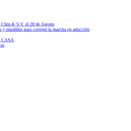
n Clini-K S.V. el 28 de Agosto
 y plantillas para corregir la marcha en aducción
N CASA
vas