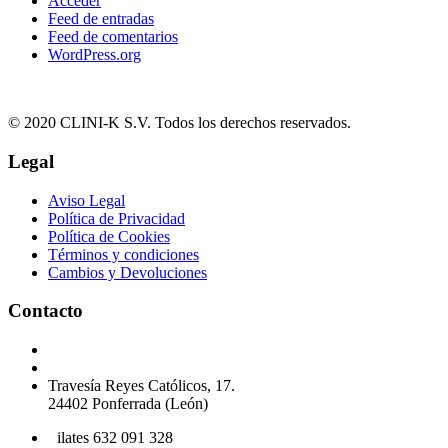
Acceder
Feed de entradas
Feed de comentarios
WordPress.org
© 2020 CLINI-K S.V. Todos los derechos reservados.
Legal
Aviso Legal
Política de Privacidad
Política de Cookies
Términos y condiciones
Cambios y Devoluciones
Contacto
Podología 647 772 857
info@cliniksv.com
Travesía Reyes Católicos, 17.
24402 Ponferrada (León)
P
ilates 632 091 328