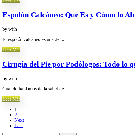
Leer Más
Espolón Calcáneo: Qué Es y Cómo lo Ab
by
with
El espolón calcáneo es una de ...
Leer Más
Cirugía del Pie por Podólogos: Todo lo q
by
with
Cuando hablamos de la salud de ...
Leer Más
1
2
Next
Last