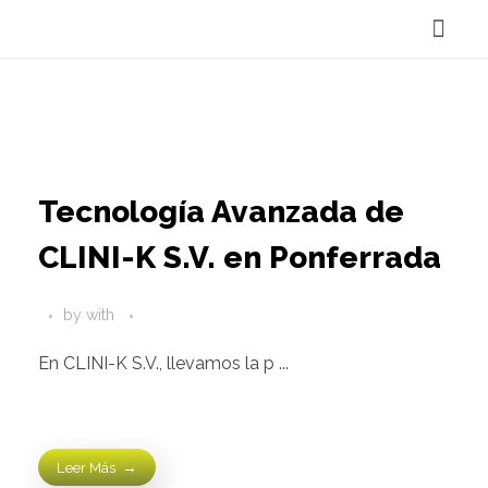
Reservar Cita
Tecnología Avanzada de
CLINI-K S.V. en Ponferrada
by
with
En CLINI-K S.V., llevamos la p ...
Leer Más