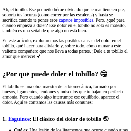
Ah, el tobillo. Ese pequeño héroe olvidado que te mantiene en pie,
soporta tus locuras (como correr por las escaleras) y hasta se
sacrifica cuando te pones esos
zapatos imposibles
. Pero, ¿qué pasa
cuando empieza a doler? Ese dolor en el tobillo no solo es molesto,
también es una señal de que algo no está bien.
En este artículo, exploraremos las posibles causas del dolor en el
tobillo, qué hacer para aliviarlo y, sobre todo, cómo mimar a este
valiente compañero que nos lleva a todas partes. ¡Dale a tu tobillo el
amor que merece! 💕
¿Por qué puede doler el tobillo?
🤔
El tobillo es una obra maestra de la biomecánica, formado por
huesos, ligamentos, tendones y músculos que trabajan en perfecta
armonía. Pero cuando algo interrumpe ese equilibrio, aparece el
dolor. Aquí te contamos las causas más comunes:
1.
Esguince
: El clásico del dolor de tobillo
🤕
Qué es
: Una lesión de los ligamentos que ocurre cuando giras