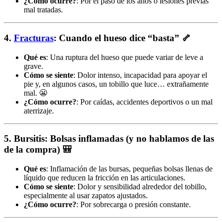
¿Cómo ocurre?
: Por el paso de los años o lesiones previas
mal tratadas.
4.
Fracturas
: Cuando el hueso dice “basta”
🦴
Qué es
: Una ruptura del hueso que puede variar de leve a
grave.
Cómo se siente
: Dolor intenso, incapacidad para apoyar el
pie y, en algunos casos, un tobillo que luce… extrañamente
mal. 😬
¿Cómo ocurre?
: Por caídas, accidentes deportivos o un mal
aterrizaje.
5. Bursitis: Bolsas inflamadas (y no hablamos de las
de la compra)
🎒
Qué es
: Inflamación de las bursas, pequeñas bolsas llenas de
líquido que reducen la fricción en las articulaciones.
Cómo se siente
: Dolor y sensibilidad alrededor del tobillo,
especialmente al usar zapatos ajustados.
¿Cómo ocurre?
: Por sobrecarga o presión constante.