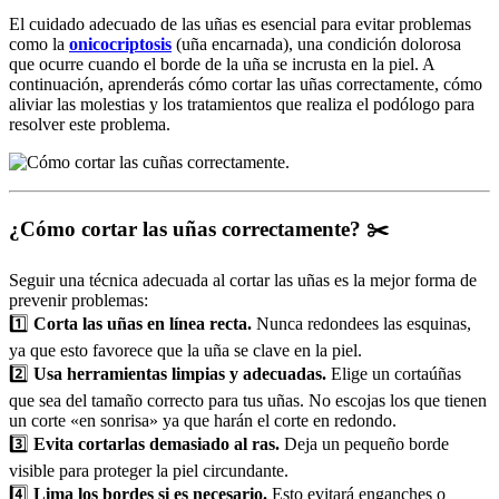
El cuidado adecuado de las uñas es esencial para evitar problemas
como la
onicocriptosis
(uña encarnada), una condición dolorosa
que ocurre cuando el borde de la uña se incrusta en la piel. A
continuación, aprenderás cómo cortar las uñas correctamente, cómo
aliviar las molestias y los tratamientos que realiza el podólogo para
resolver este problema.
¿Cómo cortar las uñas correctamente?
✂️
Seguir una técnica adecuada al cortar las uñas es la mejor forma de
prevenir problemas:
1️⃣
Corta las uñas en línea recta.
Nunca redondees las esquinas,
ya que esto favorece que la uña se clave en la piel.
2️⃣
Usa herramientas limpias y adecuadas.
Elige un cortaúñas
que sea del tamaño correcto para tus uñas. No escojas los que tienen
un corte «en sonrisa» ya que harán el corte en redondo.
3️⃣
Evita cortarlas demasiado al ras.
Deja un pequeño borde
visible para proteger la piel circundante.
4️⃣
Lima los bordes si es necesario.
Esto evitará enganches o